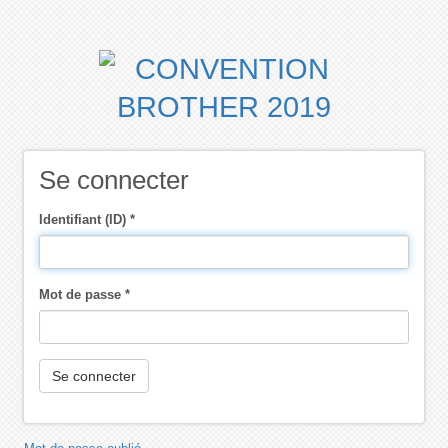
Aller
au
contenu
principal
Se connecter
Identifiant (ID)
*
Mot de passe
*
Se connecter